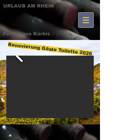
URLAUB AM RHEIN
Ferienhaus Kürbis
Renovierung Gäste Toilette 2026